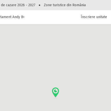
Peste 10549 oferte de cazare!
 de cazare 2026 - 2027
Zone turistice din România
rtament Andy Busteni
Înscriere unitate
luri, pensiuni, vile, apartamente sau alte unitați
cel mai bun preț.
Ai uitat parola?