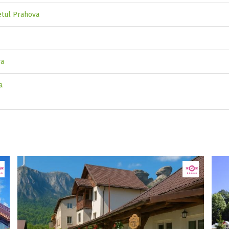
etul Prahova
va
a