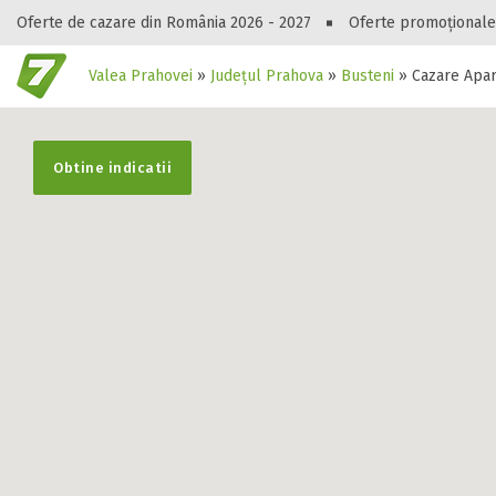
Oferte de cazare din România 2026 - 2027
Oferte promoționale
Valea Prahovei
»
Județul Prahova
»
Busteni
»
Cazare Apa
Gasești hote
Obtine indicatii