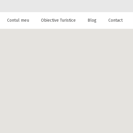
Contul meu
Obiective Turistice
Blog
Contact
 de cazare la