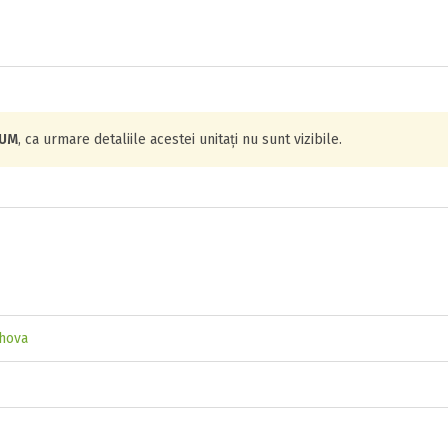
IUM
, ca urmare detaliile acestei unitați nu sunt vizibile.
ahova