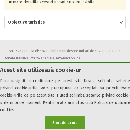
urmare detaliile acestei unitați nu sunt vizibile.
Obiective turistice
Cazare7 vă pune la dispozitie informatii despre unitati de cazare din toate
zonele turistice, oferte speciale, rezervari online.
Utilizand acest serviciu inseamna ca sunteti de acord cu
Termenii și
Acest site utilizează cookie-uri
condițiile
de utilizare.
Daca navigati in continuare pe acest site fara a schimba setarile
privind cookie-urile, vom presupune ca acceptati sa primiti toate
cookie-urile de pe acest site. Puteti schimba setarile privind cookie-
urile in orice moment. Pentru a afla ai multe, cititi Politica de utilizare
© 2026 Cazare7. Toate drepturile rezervate.
cookies.
Obiective turistice
Informații utile
Parteneri Cazare7
Harta Cazare7
Sunt de acord