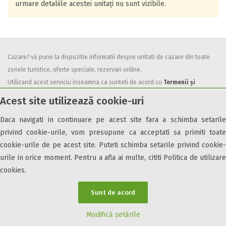
urmare detaliile acestei unitați nu sunt vizibile.
Cazare7 vă pune la dispozitie informatii despre unitati de cazare din toate
zonele turistice, oferte speciale, rezervari online.
Utilizand acest serviciu inseamna ca sunteti de acord cu
Termenii și
condițiile
de utilizare.
Acest site utilizează cookie-uri
Daca navigati in continuare pe acest site fara a schimba setarile
privind cookie-urile, vom presupune ca acceptati sa primiti toate
cookie-urile de pe acest site. Puteti schimba setarile privind cookie-
urile in orice moment. Pentru a afla ai multe, cititi Politica de utilizare
© 2026 Cazare7. Toate drepturile rezervate.
cookies.
Obiective turistice
Informații utile
Parteneri Cazare7
Harta Cazare7
Sunt de acord
Modifică setările