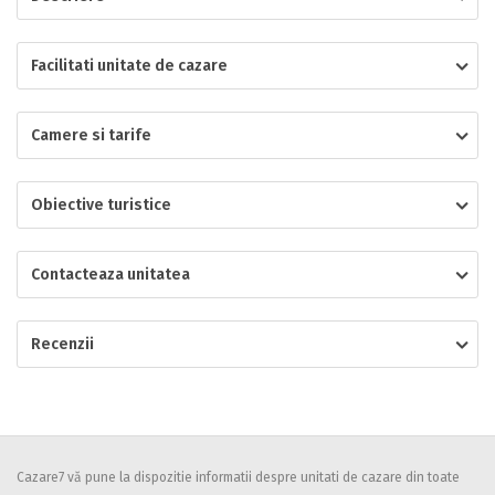
Localitatea
Facilitati unitate de cazare
Camere si tarife
* Ajuta la statistica unitatii sa vada de unde ii vin clientii
Numar de telefon
Obiective turistice
Contacteaza unitatea
E-mail
Inscrieti-va GRATUIT pe grupul nostru de cazare
https://www.facebook.com/groups/cazareromaniaghidonline
Recenzii
Spatiul solicitat
Curatenie
Numar persoane
Comfort
Cazare7 vă pune la dispozitie informatii despre unitati de cazare din toate