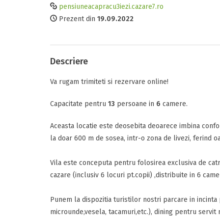
pensiuneacapracu3iezi.cazare7.ro
Comfort
Prezent din
19.09.2022
Tipul camerei
Comunicare
Descriere
Perioada
Va rugam trimiteti si rezervare online!
Data sosirii
Facilitati
Capacitate pentru
13
persoane in
6
camere.
Aceasta locatie este deosebita deoarece imbina confor
Data plecarii
Raport calitat
la doar 600 m de sosea, intr-o zona de livezi, ferind oa
Vila este conceputa pentru folosirea exclusiva de catr
Termeni si c
cazare (inclusiv 6 locuri pt.copii) ,distribuite in 6 cam
Alte detalii
Am citit si 
Mesajul D-voas
Punem la dispozitia turistilor nostri parcare in incinta
microunde,vesela, tacamuri,etc.), dining pentru servit 