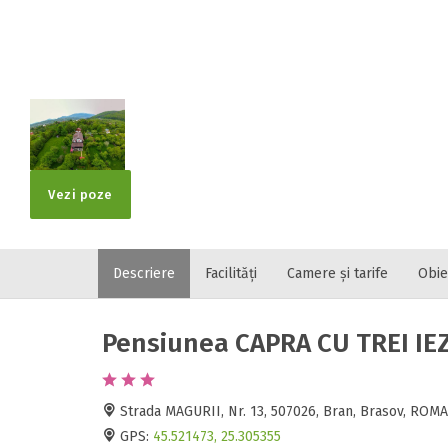
Localitatea
* Ajuta la statis
Numar de tele
Vezi poze
Descriere
Facilități
Camere și tarife
Obie
E-mail
Inscrieti-va G
https://www.f
Pensiunea CAPRA CU TREI IEZ
Spatiul solic
Curatenie
Numar persoa
Strada MAGURII, Nr. 13, 507026, Bran, Brasov, ROM
GPS:
45.521473, 25.305355