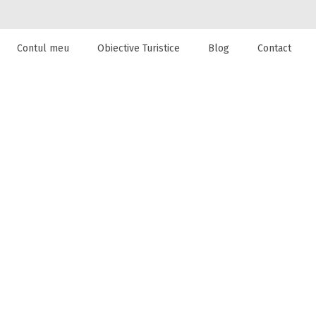
Contul meu
Obiective Turistice
Blog
Contact
 de cazare la
CU TREI IEZI