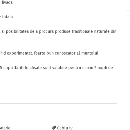
 livada.
e totala.
nzia
si posibilitatea de a procura produse traditionale naturale din
RATUIT pe grupul nostru de cazare
acebook.com/groups/cazareromaniaghidonline
ghid experimentat, foarte bun cunoscator al muntelui.
 nopti .Tarifele afisate sunt valabile pentru minim 2 nopti de
itarea
atarie
Cablu tv