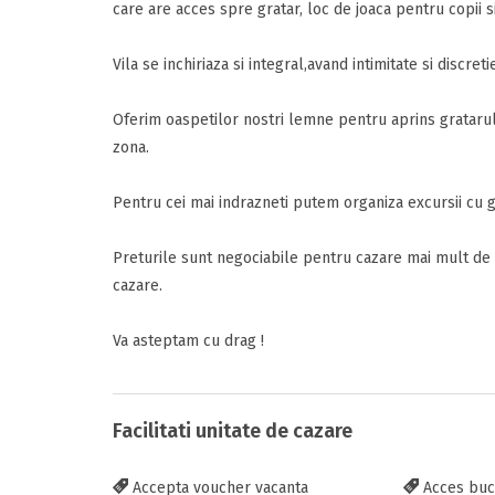
care are acces spre gratar, loc de joaca pentru copii si
Vila se inchiriaza si integral,avand intimitate si discreti
Adauga rece
Oferim oaspetilor nostri lemne pentru aprins gratarul 
Inscrieti-va G
zona.
https://www.f
Pentru cei mai indrazneti putem organiza excursii cu 
Preturile sunt negociabile pentru cazare mai mult de 5
cazare.
Va asteptam cu drag !
Trimite solic
Facilitati unitate de cazare
Accepta voucher vacanta
Acces buc