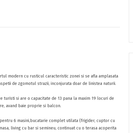
tul modern cu rusticul caracteristic zonei si se afla amplasata
e/pret
spetii de zgomotul strazii, inconjurata doar de linistea naturii.
e turisti si are o capacitate de 13 pana la maxim 19 locuri de
onditii
ere, avand baie proprie si balcon.
sunt de acord cu
Termenii si Conditiile
acestui portal.
ta
 pentru 6 masini,bucatarie complet utilata (frigider, cuptor cu
masa, living cu bar si semineu, continuat cu o terasa acoperita