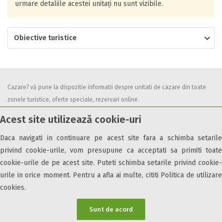
urmare detaliile acestei unitați nu sunt vizibile.
Obiective turistice
Cazare7 vă pune la dispozitie informatii despre unitati de cazare din toate
zonele turistice, oferte speciale, rezervari online.
Utilizand acest serviciu inseamna ca sunteti de acord cu
Termenii și
Acest site utilizează cookie-uri
condițiile
de utilizare.
Daca navigati in continuare pe acest site fara a schimba setarile
privind cookie-urile, vom presupune ca acceptati sa primiti toate
cookie-urile de pe acest site. Puteti schimba setarile privind cookie-
urile in orice moment. Pentru a afla ai multe, cititi Politica de utilizare
© 2026 Cazare7. Toate drepturile rezervate.
cookies.
Obiective turistice
Informații utile
Parteneri Cazare7
Harta Cazare7
Sunt de acord