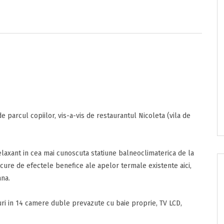
e/pret
onditii
 parcul copiilor, vis-a-vis de restaurantul Nicoleta (vila de
sunt de acord cu
Termenii si Conditiile
acestui portal.
laxant in cea mai cunoscuta statiune balneoclimaterica de la
bucure de efectele benefice ale apelor termale existente aici,
ana.
ta
nzia
curi in 14 camere duble prevazute cu baie proprie, TV LCD,