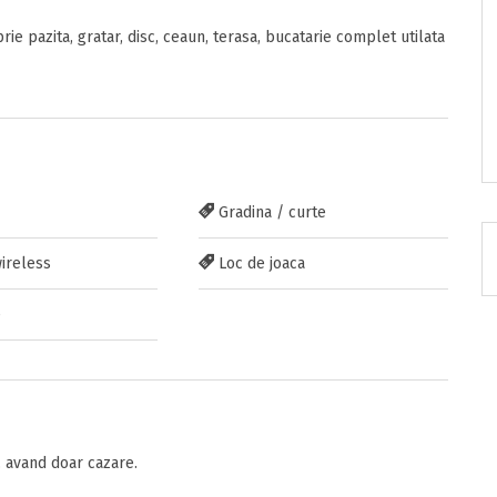
rie pazita, gratar, disc, ceaun, terasa, bucatarie complet utilata
RATUIT pe grupul nostru de cazare
acebook.com/groups/cazareromaniaghidonline
Gradina / curte
ireless
Loc de joaca
e
itarea
 avand doar cazare.