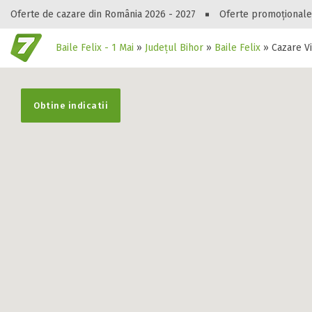
Oferte de cazare din România 2026 - 2027
Oferte promoționale
Baile Felix - 1 Mai
»
Județul Bihor
»
Baile Felix
»
Cazare V
Gasești hote
Obtine indicatii
Această unit
Detalii pers
Rezervare te
Numele
Am vorbit cu 
Descriere fa
Nu am vorbit
Datele dumn
Adresa de e-ma
Numele D-voas
Detalii unit
Judetul
Recenzie