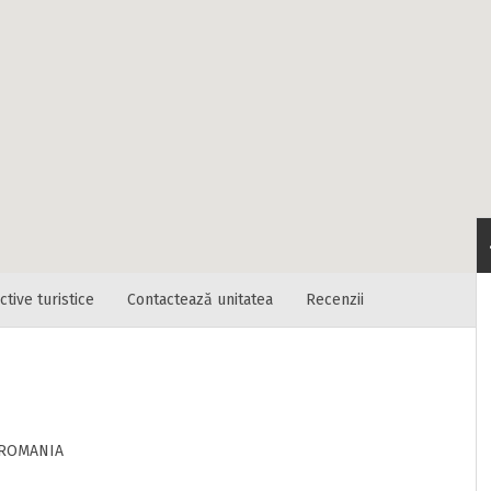
tica unitatii sa vada de unde ii vin clientii
fon
ctive turistice
Contactează unitatea
Recenzii
RATUIT pe grupul nostru de cazare
acebook.com/groups/cazareromaniaghidonline
itat
ne
r, ROMANIA