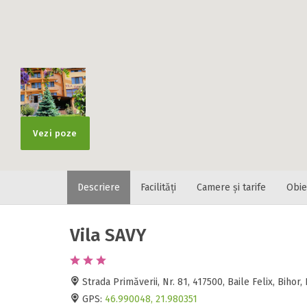
Localitatea
* Ajuta la statis
Numar de tele
Vezi poze
E-mail
Descriere
Facilități
Camere și tarife
Obie
Inscrieti-va G
https://www.f
Vila SAVY
Spatiul solic
Curatenie
Numar persoa
Strada Primăverii, Nr. 81, 417500, Baile Felix, Biho
Comfort
GPS:
46.990048, 21.980351