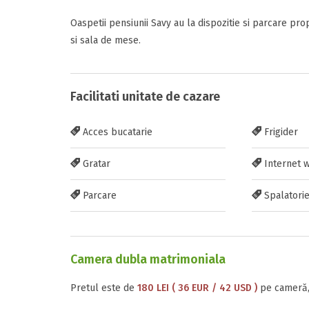
Oaspetii pensiunii Savy au la dispozitie si parcare prop
si sala de mese.
Inscrieti-va G
https://www.f
Facilitati unitate de cazare
Acces bucatarie
Frigider
Gratar
Internet w
Parcare
Spalatori
Trimite solic
Camera dubla matrimoniala
Pretul este de
180 LEI ( 36 EUR / 42 USD )
pe cameră,