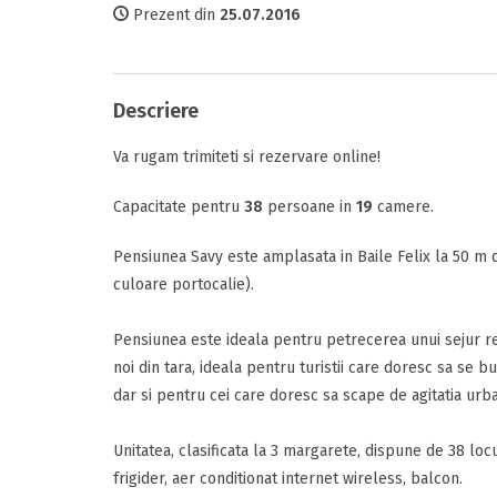
Prezent din
25.07.2016
Tipul camerei
Comunicare
Facilitati
Descriere
Perioada
Va rugam trimiteti si rezervare online!
Data sosirii
Raport calitat
Capacitate pentru
38
persoane in
19
camere.
Termeni si c
Pensiunea Savy este amplasata in Baile Felix la 50 m de
Am citit si 
Data plecarii
culoare portocalie).
Pensiunea este ideala pentru petrecerea unui sejur re
noi din tara, ideala pentru turistii care doresc sa se 
Alte detalii
dar si pentru cei care doresc sa scape de agitatia urb
Mesajul D-voas
Adauga rece
Unitatea, clasificata la 3 margarete, dispune de 38 lo
frigider, aer conditionat internet wireless, balcon.