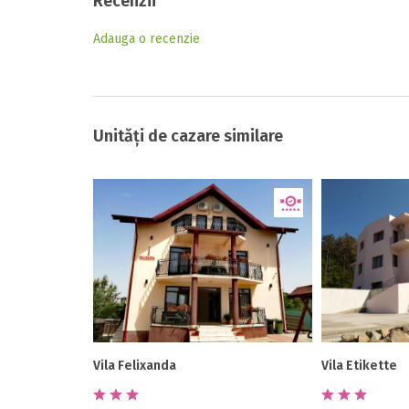
Recenzii
Adauga o recenzie
Unități de cazare similare
Vila Felixanda
Vila Etikette