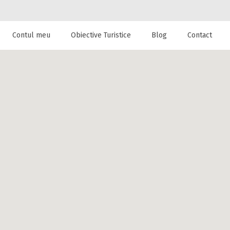
Contul meu
Obiective Turistice
Blog
Contact
 de cazare la
Felix, Bihor