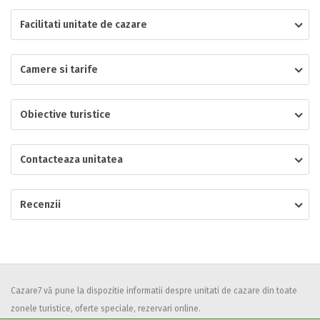
Facilitati unitate de cazare
Localitatea
Camere si tarife
* Ajuta la statistica unitatii sa vada de unde ii vin clientii
Numar de telefon
Obiective turistice
Contacteaza unitatea
E-mail
Inscrieti-va GRATUIT pe grupul nostru de cazare
Recenzii
https://www.facebook.com/groups/cazareromaniaghidonline
Spatiul solicitat
Curatenie
Numar persoane
Comfort
Cazare7 vă pune la dispozitie informatii despre unitati de cazare din toate
zonele turistice, oferte speciale, rezervari online.