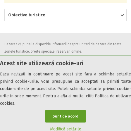
Obiective turistice
Cazare7 vă pune la dispozitie informatii despre unitati de cazare din toate
zonele turistice, oferte speciale, rezervari online.
Utilizand acest serviciu inseamna ca sunteti de acord cu
Termenii și
Acest site utilizează cookie-uri
condițiile
de utilizare.
Daca navigati in continuare pe acest site fara a schimba setarile
privind cookie-urile, vom presupune ca acceptati sa primiti toate
cookie-urile de pe acest site. Puteti schimba setarile privind cookie-
urile in orice moment. Pentru a afla ai multe, cititi Politica de utilizare
© 2026 Cazare7. Toate drepturile rezervate.
cookies.
Obiective turistice
Informații utile
Parteneri Cazare7
Harta Cazare7
Sunt de acord
Modifică setările