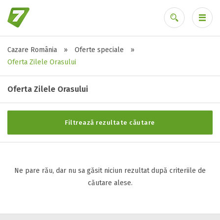
Cazare România
»
Oferte speciale
»
Stele / margarete
Ai uitat parola?
Oferta Zilele Orasului
Neclasificat
1 stea / margareta
Oferta Zilele Orasului
2 stele / margarete
3 stele / margarete
Filtrează rezultate căutare
4 stele / margarete
5 stele / margarete
Ne pare rău, dar nu sa găsit niciun rezultat după criteriile de
Selecteaza pretul
căutare alese.
Pret:
0
-
0
LEI