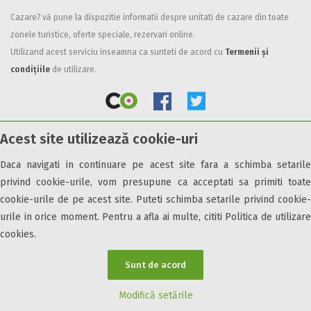
Cazare7 vă pune la dispozitie informatii despre unitati de cazare din toate
Facilități
zonele turistice, oferte speciale, rezervari online.
Internet wireless
Utilizand acest serviciu inseamna ca sunteti de acord cu
Termenii și
Parcare
condițiile
de utilizare.
Plata cu cardul
Restaurant
All inclusive
Acest site utilizează cookie-uri
Pensiune completa
© 2026 Cazare7. Toate drepturile rezervate.
Demipensiune
Daca navigati in continuare pe acest site fara a schimba setarile
Mic dejun
privind cookie-urile, vom presupune ca acceptati sa primiti toate
Obiective turistice
Informații utile
Parteneri Cazare7
Harta Cazare7
Accepta animale
cookie-urile de pe acest site. Puteti schimba setarile privind cookie-
Accepta voucher vacanta
urile in orice moment. Pentru a afla ai multe, cititi Politica de utilizare
cookies.
Acces bucatarie
Acces persoane cu dizabilități
Sunt de acord
ATV
Bar
Modifică setările
Beauty center