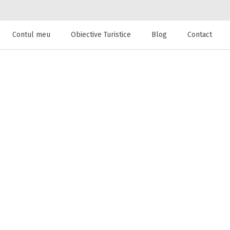
Contul meu
Obiective Turistice
Blog
Contact
 de cazare la