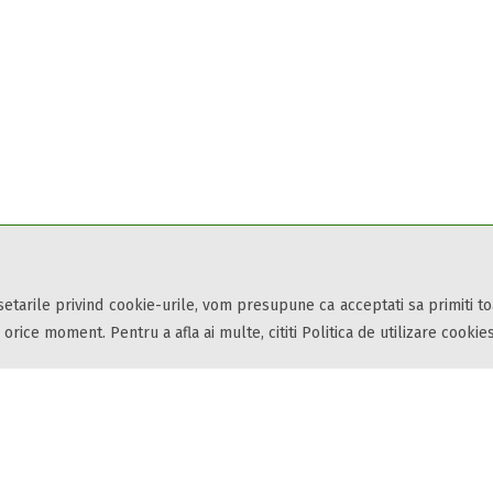
 setarile privind cookie-urile, vom presupune ca acceptati sa primiti t
 orice moment. Pentru a afla ai multe, cititi Politica de utilizare cookies
 turistice, oferte speciale, rezervari