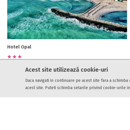
Hotel Opal
Strada Gala Galaction, Nr. 14
Acest site utilizează cookie-uri
Cap Aurora, Constanta, 905502
Daca navigati in continuare pe acest site fara a schimba
acest site. Puteti schimba setarile privind cookie-urile in
de la
790 LEI
pe noapte
Cazare7 vă pune la dispozitie informatii despre unitati de cazare din toate zonele
online.