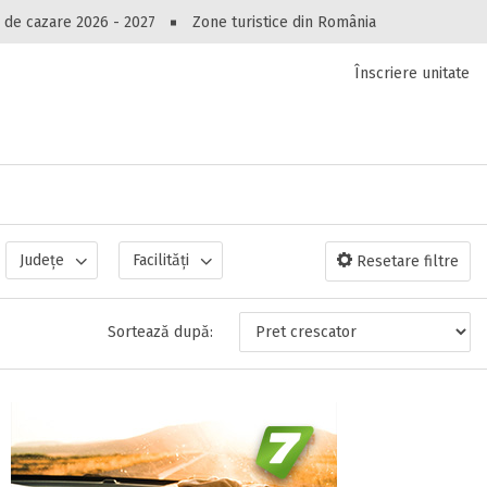
Peste 10549 oferte de cazare!
 de cazare 2026 - 2027
Zone turistice din România
Înscriere unitate
luri, pensiuni, vile, apartamente sau alte unitați
cel mai bun preț.
Ai uitat parola?
Județe
Facilități
Resetare filtre
Sortează după: