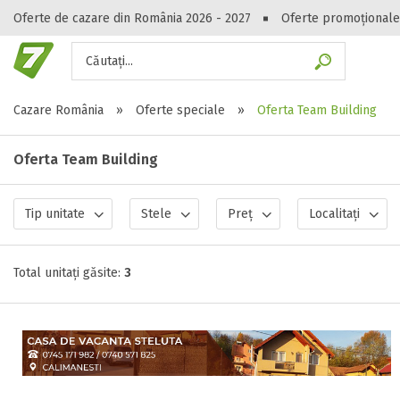
Oferte de cazare din România 2026 - 2027
Oferte promoționale
Căutați...
Gasești hote
Cazare România
»
Oferte speciale
»
Oferta Team Building
Oferta Team Building
Tip unitate
Stele
Preț
Localitați
Total unitați găsite:
3