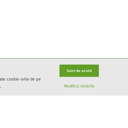
Sunt de acord
oate cookie-urile de pe
Modifică setările
.