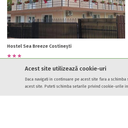
Hostel Sea Breeze Costinești
Strada Scolii, Nr. 14
Acest site utilizează cookie-uri
Costinesti, Constanta, 907090
Daca navigati in continuare pe acest site fara a schimba
acest site. Puteti schimba setarile privind cookie-urile in
de la
150 LEI
pe noapte
Cazare7 vă pune la dispozitie informatii despre unitati de cazare din toate zonele
online.