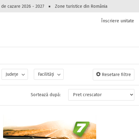
Peste 10545 oferte de cazare!
 de cazare 2026 - 2027
Zone turistice din România
Înscriere unitate
luri, pensiuni, vile, apartamente sau alte unitați
cel mai bun preț.
Ai uitat parola?
Județe
Facilități
Resetare filtre
Sortează după: