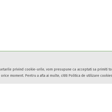
 setarile privind cookie-urile, vom presupune ca acceptati sa primiti t
 orice moment. Pentru a afla ai multe, cititi Politica de utilizare cookies
 turistice, oferte speciale, rezervari