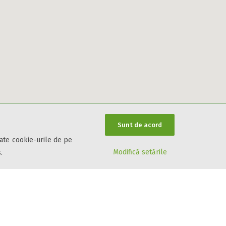
Sunt de acord
oate cookie-urile de pe
Modifică setările
.