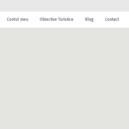
Contul meu
Obiective Turistice
Blog
Contact
 de cazare la