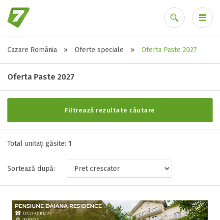
Cazare România
»
Oferte speciale
»
Oferta Paste 2027
Alte tipuri de unități
Ai uitat parola?
Toate tipurile de unitati de cazari
Oferta Paste 2027
Camere de inchiriat ( 1 )
Filtrează rezultate căutare
Stele / margarete
Total unitați găsite:
Neclasificat
1
1 stea / margareta
Sortează după:
2 stele / margarete
3 stele / margarete
4 stele / margarete
5 stele / margarete