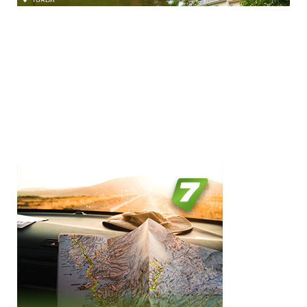
Selecteaza pretul
Pret:
0.00
-
2000.00
LEI
Localități cu Oferta Paste 2027
Suceava, Manastirea Humorului ( 1 )
Județe cu Oferta Paste 2027
Suceava ( 1 )
Facilități