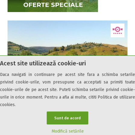
Internet wireless
Parcare
Plata cu cardul
Restaurant
All inclusive
Pensiune completa
Demipensiune
Acest site utilizează cookie-uri
Mic dejun
Accepta animale
Daca navigati in continuare pe acest site fara a schimba setarile
Accepta voucher vacanta
privind cookie-urile, vom presupune ca acceptati sa primiti toate
Acces bucatarie
cookie-urile de pe acest site. Puteti schimba setarile privind cookie-
urile in orice moment. Pentru a afla ai multe, cititi Politica de utilizare
Acces persoane cu dizabilități
cookies.
ATV
Bar
Camere de inchiriat Petru Moroșan
Sunt de acord
Beauty center
Biliard
Modifică setările