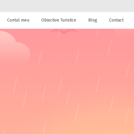
Contul meu
Obiective Turistice
Blog
Contact
 de cazare la