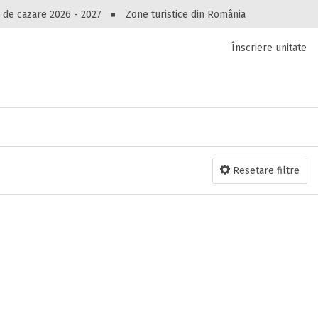
Peste 10549 oferte de cazare!
 de cazare 2026 - 2027
Zone turistice din România
Înscriere unitate
luri, pensiuni, vile, apartamente sau alte unitați
cel mai bun preț.
Ai uitat parola?
Resetare filtre