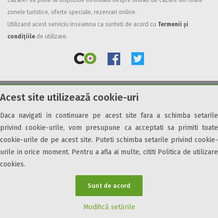
Cazare7 vă pune la dispozitie informatii despre unitati de cazare din toate
zonele turistice, oferte speciale, rezervari online.
Facilități
Utilizand acest serviciu inseamna ca sunteti de acord cu
Termenii și
Internet wireless
condițiile
de utilizare.
Parcare
Plata cu cardul
Restaurant
All inclusive
Acest site utilizează cookie-uri
© 2026 Cazare7. Toate drepturile rezervate.
Pensiune completa
Demipensiune
Daca navigati in continuare pe acest site fara a schimba setarile
Obiective turistice
Informații utile
Parteneri Cazare7
Harta Cazare7
Mic dejun
privind cookie-urile, vom presupune ca acceptati sa primiti toate
Accepta animale
cookie-urile de pe acest site. Puteti schimba setarile privind cookie-
Accepta voucher vacanta
urile in orice moment. Pentru a afla ai multe, cititi Politica de utilizare
cookies.
Acces bucatarie
Acces persoane cu dizabilități
Sunt de acord
ATV
Bar
Modifică setările
Beauty center