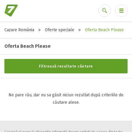
Cazare România
»
Oferte speciale
»
Oferta Beach Please
Stele / margarete
Ai uitat parola?
Neclasificat
Oferta Beach Please
1 stea / margareta
2 stele / margarete
Filtrează rezultate căutare
3 stele / margarete
4 stele / margarete
5 stele / margarete
Ne pare rău, dar nu sa găsit niciun rezultat după criteriile de
căutare alese.
Selecteaza pretul
Pret:
0
-
0
LEI