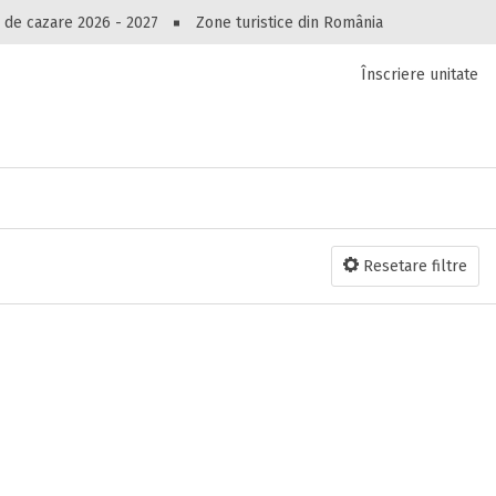
Peste 10545 oferte de cazare!
 de cazare 2026 - 2027
Zone turistice din România
Înscriere unitate
luri, pensiuni, vile, apartamente sau alte unitați
cel mai bun preț.
Ai uitat parola?
Resetare filtre