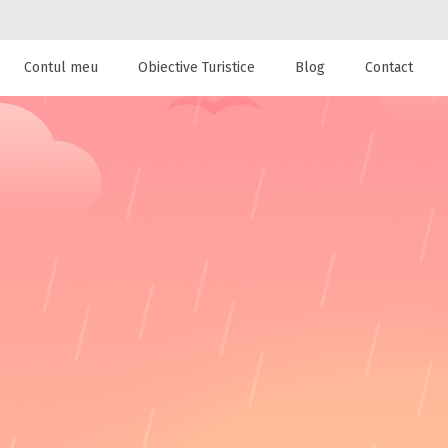
Contul meu
Obiective Turistice
Blog
Contact
 de cazare la