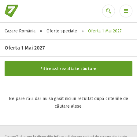
Cazare România
»
Oferte speciale
»
Oferta 1 Mai 2027
Stele / margarete
Ai uitat parola?
Neclasificat
Oferta 1 Mai 2027
1 stea / margareta
2 stele / margarete
Filtrează rezultate căutare
3 stele / margarete
4 stele / margarete
5 stele / margarete
Ne pare rău, dar nu sa găsit niciun rezultat după criteriile de
căutare alese.
Selecteaza pretul
Pret:
0
-
0
LEI