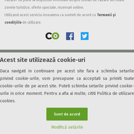
Cazare7 vă pune la dispozitie informatii despre unitati de cazare din toate
zonele turistice, oferte speciale, rezervari online.
Facilități
Utilizand acest serviciu inseamna ca sunteti de acord cu
Termenii și
Internet wireless
condițiile
de utilizare.
Parcare
Plata cu cardul
Restaurant
All inclusive
Acest site utilizează cookie-uri
© 2026 Cazare7. Toate drepturile rezervate.
Pensiune completa
Demipensiune
Daca navigati in continuare pe acest site fara a schimba setarile
Obiective turistice
Informații utile
Parteneri Cazare7
Harta Cazare7
Mic dejun
privind cookie-urile, vom presupune ca acceptati sa primiti toate
Accepta animale
cookie-urile de pe acest site. Puteti schimba setarile privind cookie-
Accepta voucher vacanta
urile in orice moment. Pentru a afla ai multe, cititi Politica de utilizare
cookies.
Acces bucatarie
Acces persoane cu dizabilități
Sunt de acord
ATV
Bar
Modifică setările
Beauty center