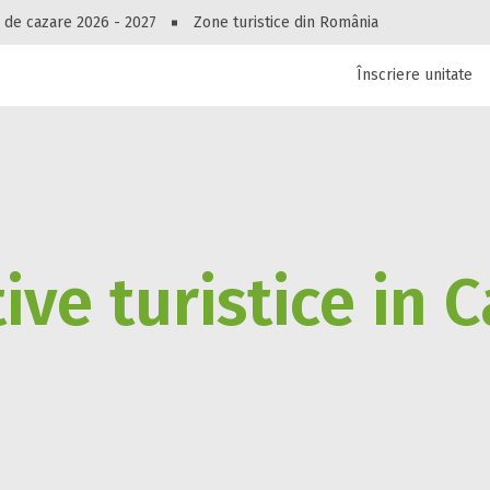
Peste 10549 oferte de cazare!
 de cazare 2026 - 2027
Zone turistice din România
Înscriere unitate
luri, pensiuni, vile, apartamente sau alte unitați
cel mai bun preț.
Ai uitat parola?
ive turistice in C