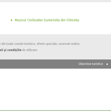
Muzeul Civilizatiei Gumelnita din Oltenita
din toate zonele turistice, oferte speciale, rezervari online.
ii și condițiile
de utilizare.
Obiective turistice