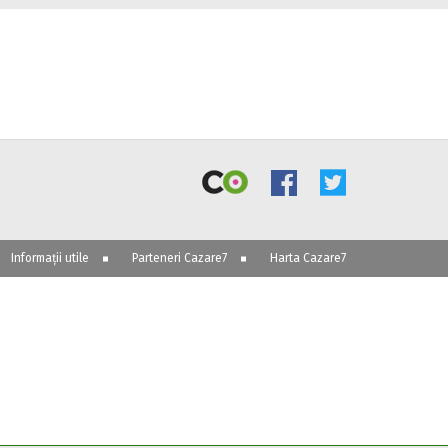
Informații utile
Parteneri Cazare7
Harta Cazare7