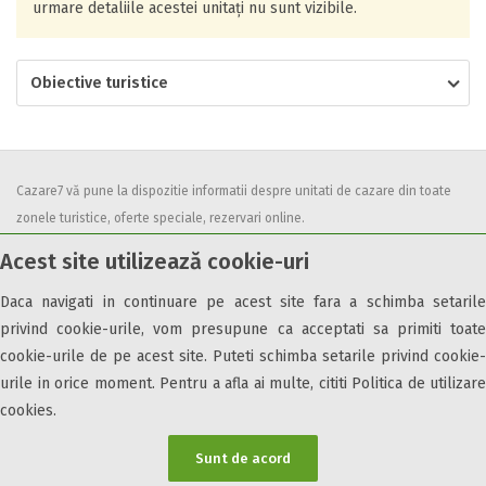
urmare detaliile acestei unitați nu sunt vizibile.
Obiective turistice
Cazare7 vă pune la dispozitie informatii despre unitati de cazare din toate
zonele turistice, oferte speciale, rezervari online.
Utilizand acest serviciu inseamna ca sunteti de acord cu
Termenii și
Acest site utilizează cookie-uri
condițiile
de utilizare.
Daca navigati in continuare pe acest site fara a schimba setarile
privind cookie-urile, vom presupune ca acceptati sa primiti toate
cookie-urile de pe acest site. Puteti schimba setarile privind cookie-
urile in orice moment. Pentru a afla ai multe, cititi Politica de utilizare
© 2026 Cazare7. Toate drepturile rezervate.
cookies.
Obiective turistice
Informații utile
Parteneri Cazare7
Harta Cazare7
Sunt de acord