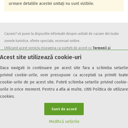
urmare detaliile acestei unitați nu sunt vizibile.
Cazare7 vă pune la dispozitie informatii despre unitati de cazare din toate
zonele turistice, oferte speciale, rezervari online.
Utilizand acest serviciu inseamna ca sunteti de acord cu
Termenii și
condițiile
de utilizare.
Acest site utilizează cookie-uri
Daca navigati in continuare pe acest site fara a schimba setarile
privind cookie-urile, vom presupune ca acceptati sa primiti toate
cookie-urile de pe acest site. Puteti schimba setarile privind cookie-
urile in orice moment. Pentru a afla ai multe, cititi Politica de utilizare
© 2026 Cazare7. Toate drepturile rezervate.
cookies.
Obiective turistice
Informații utile
Parteneri Cazare7
Harta Cazare7
Sunt de acord
Modifică setările