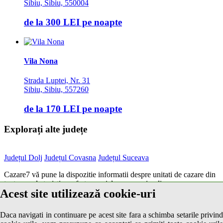
Sibiu, Sibiu, 550004
de la
300 LEI
pe noapte
Vila Nona
Strada Luptei, Nr. 31
Sibiu, Sibiu, 557260
de la
170 LEI
pe noapte
Explorați alte județe
Județul Dolj
Județul Covasna
Județul Suceava
Cazare7 vă pune la dispozitie informatii despre unitati de cazare din
toate zonele turistice, oferte speciale, rezervari online.
Acest site utilizează cookie-uri
Utilizand acest serviciu inseamna ca sunteti de acord cu
Termenii și
condițiile
de utilizare.
Daca navigati in continuare pe acest site fara a schimba setarile privind