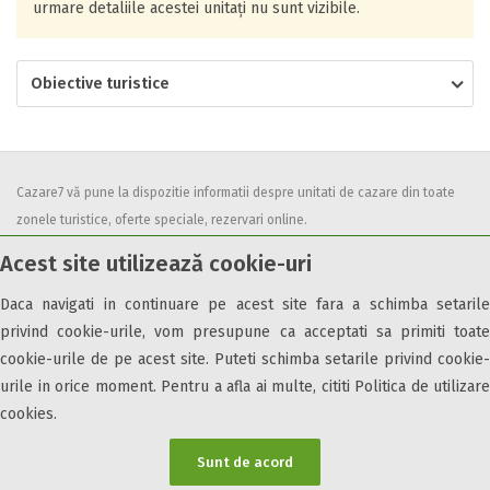
urmare detaliile acestei unitați nu sunt vizibile.
Obiective turistice
Cazare7 vă pune la dispozitie informatii despre unitati de cazare din toate
zonele turistice, oferte speciale, rezervari online.
Utilizand acest serviciu inseamna ca sunteti de acord cu
Termenii și
Acest site utilizează cookie-uri
condițiile
de utilizare.
Daca navigati in continuare pe acest site fara a schimba setarile
privind cookie-urile, vom presupune ca acceptati sa primiti toate
cookie-urile de pe acest site. Puteti schimba setarile privind cookie-
urile in orice moment. Pentru a afla ai multe, cititi Politica de utilizare
© 2026 Cazare7. Toate drepturile rezervate.
cookies.
Obiective turistice
Informații utile
Parteneri Cazare7
Harta Cazare7
Sunt de acord