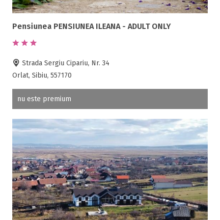
Fax
Ferma proprie
Pensiunea PENSIUNEA ILEANA - ADULT ONLY
Foisor in curte
Frigider
Gradina / curte
Strada Sergiu Cipariu, Nr. 34
Orlat, Sibiu, 557170
Gratar
Inchirieri biciclete
nu este premium
Jacuzzi
Lac
Livada
Living
Loc de joaca
Masaj
Netflix
Partie SKI
Pat bebelus