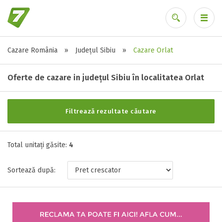
Cazare România
»
Județul Sibiu
»
Cazare Orlat
Alte tipuri de unități
Ai uitat parola?
Toate tipurile de unitati de cazari
Oferte de cazare in județul Sibiu în localitatea Orlat
Cabana ( 1 )
Complex turistic ( 1 )
Filtrează rezultate căutare
Pensiune ( 2 )
Total unitați găsite:
4
Stele / margarete
Sortează după:
Neclasificat
1 stea / margareta
2 stele / margarete
3 stele / margarete