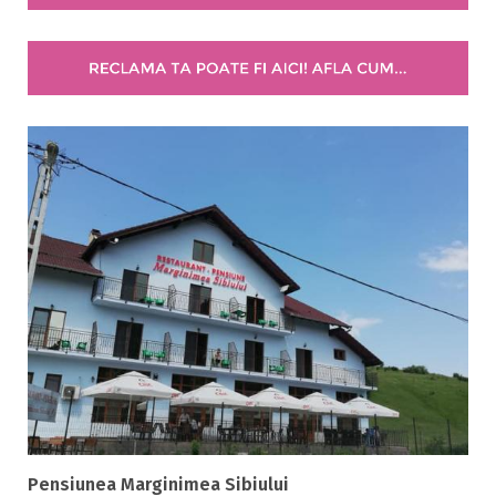
4 stele / margarete
5 stele / margarete
Selecteaza pretul
Pret:
0
-
0
LEI
Facilități
Internet wireless
Parcare
Plata cu cardul
Restaurant
All inclusive
Pensiune completa
Demipensiune
Pensiunea Marginimea Sibiului