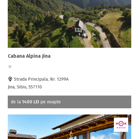
Scaun bebelus
Schimb valutar
Seif la receptie
Semineu
SPA
Spalatorie
Cabana Alpina Jina
Terasa
Teren de sport
Transport auto
Strada Principala, Nr. 1299A
Jina, Sibiu, 557110
de la
1400 LEI
pe noapte