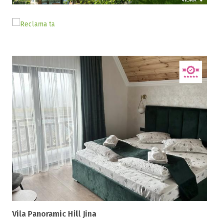
3 stele / margarete
4 stele / margarete
5 stele / margarete
Selecteaza pretul
Pret:
0
-
2250
LEI
Tip oferta
Toate tipurile de oferte
Alte oferte ( 1 )
Facilități
Vila Panoramic Hill Jina
Internet wireless