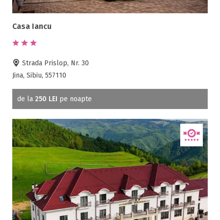
Cazino
Ceaun
Casa Iancu
Ciubar
Crama
Cutie de valori
Strada Prislop, Nr. 30
Discoteca
Jina, Sibiu, 557110
Echitatie
Fax
de la
250 LEI
pe noapte
Ferma proprie
Foisor in curte
Frigider
Gradina / curte
Gratar
Inchirieri biciclete
Jacuzzi
Lac
Livada