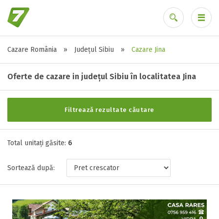
Cazare România
»
Județul Sibiu
»
Cazare Jina
Alte tipuri de unități
Ai uitat parola?
Toate tipurile de unitati de cazari
Oferte de cazare in județul Sibiu în localitatea Jina
Cabana ( 3 )
Casa ( 1 )
Filtrează rezultate căutare
Hotel ( 1 )
Vila ( 1 )
Total unitați găsite:
6
Stele / margarete
Sortează după:
Neclasificat
1 stea / margareta
2 stele / margarete