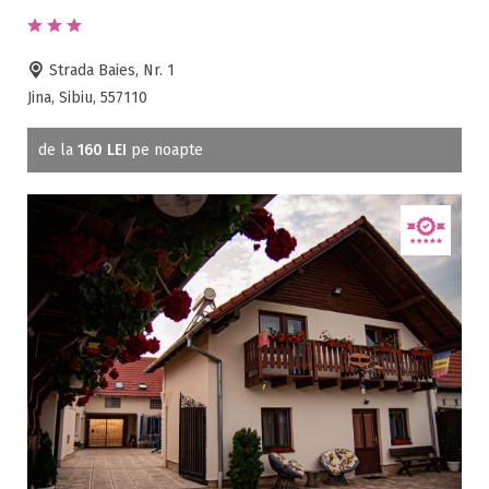
Parcare
Plata cu cardul
Strada Baies, Nr. 1
Restaurant
Jina, Sibiu, 557110
All inclusive
Pensiune completa
de la
160 LEI
pe noapte
Demipensiune
Mic dejun
Accepta animale
Accepta voucher vacanta
Acces bucatarie
Acces persoane cu dizabilități
ATV
Bar
Beauty center
Biliard
Cablu tv