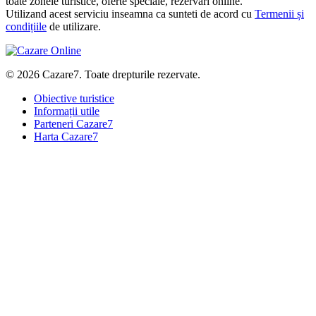
toate zonele turistice, oferte speciale, rezervari online.
Utilizand acest serviciu inseamna ca sunteti de acord cu
Termenii și
condițiile
de utilizare.
© 2026 Cazare7. Toate drepturile rezervate.
Obiective turistice
Informații utile
Parteneri Cazare7
Harta Cazare7