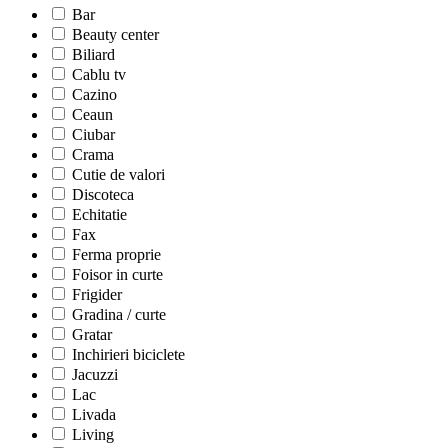
Bar
Beauty center
Biliard
Cablu tv
Cazino
Ceaun
Ciubar
Crama
Cutie de valori
Discoteca
Echitatie
Fax
Ferma proprie
Foisor in curte
Frigider
Gradina / curte
Gratar
Inchirieri biciclete
Jacuzzi
Lac
Livada
Living