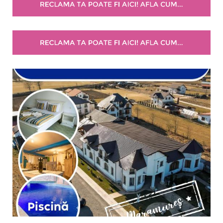
Selecteaza pretul
Pret:
0
-
0
LEI
Facilități
Internet wireless
Parcare
Plata cu cardul
Restaurant
All inclusive
Pensiune completa
Demipensiune
Mic dejun
Accepta animale