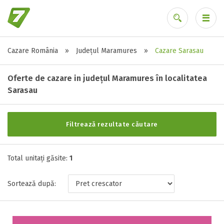
Cazare România
»
Județul Maramures
»
Cazare Sarasau
Alte tipuri de unități
Ai uitat parola?
Toate tipurile de unitati de cazari
Oferte de cazare in județul Maramures în localitatea
Pensiune ( 1 )
Sarasau
Filtrează rezultate căutare
Stele / margarete
Neclasificat
Total unitați găsite:
1
1 stea / margareta
2 stele / margarete
Sortează după:
3 stele / margarete
4 stele / margarete
5 stele / margarete