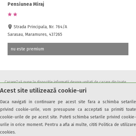
Accepta voucher vacanta
Pensiunea Miraj
Acces bucatarie
Acces persoane cu dizabilități
Strada Principala, Nr. 764/A
ATV
Sarasau, Maramures, 437265
Bar
Beauty center
nu este premium
Biliard
Cablu tv
Cazino
Ceaun
Cazare7 vă pune la dispozitie informatii despre unitati de cazare din toate
Ciubar
Acest site utilizează cookie-uri
zonele turistice, oferte speciale, rezervari online.
Crama
Utilizand acest serviciu inseamna ca sunteti de acord cu
Termenii și
Cutie de valori
Daca navigati in continuare pe acest site fara a schimba setarile
condițiile
de utilizare.
Discoteca
privind cookie-urile, vom presupune ca acceptati sa primiti toate
cookie-urile de pe acest site. Puteti schimba setarile privind cookie-
Echitatie
urile in orice moment. Pentru a afla ai multe, cititi Politica de utilizare
Fax
cookies.
Ferma proprie