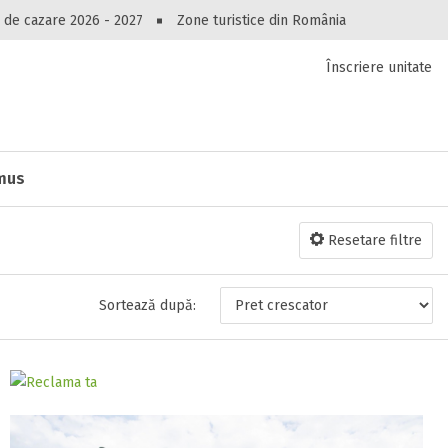
Peste 10544 oferte de cazare!
 de cazare 2026 - 2027
Zone turistice din România
Înscriere unitate
luri, pensiuni, vile, apartamente sau alte unitați
cel mai bun preț.
Ai uitat parola?
imus
Resetare filtre
Sortează după: