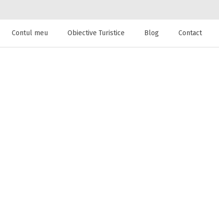
Contul meu
Obiective Turistice
Blog
Contact
 de cazare la