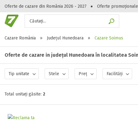
Oferte de cazare din România 2026 - 2027
Oferte promoționale
Căutați...
Gasești hote
Cazare România
»
Județul Hunedoara
»
Cazare Soimus
Oferte de cazare in județul Hunedoara în localitatea So
Tip unitate
Stele
Preț
Facilități
Total unitați găsite:
2