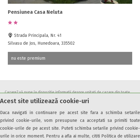
Accepta voucher vacanta
Acces bucatarie
Pensiunea Casa Neluta
Acces persoane cu dizabilități
ATV
Strada Principala, Nr. 41
Bar
Silvasu de Jos, Hunedoara, 335502
Beauty center
Biliard
nu este premium
Cablu tv
Cazino
Ceaun
Ciubar
Cazare7 vă pune la dispozitie informatii despre unitati de cazare din toate
Crama
Acest site utilizează cookie-uri
zonele turistice, oferte speciale, rezervari online.
Cutie de valori
Utilizand acest serviciu inseamna ca sunteti de acord cu
Termenii și
Discoteca
Daca navigati in continuare pe acest site fara a schimba setarile
condițiile
de utilizare.
privind cookie-urile, vom presupune ca acceptati sa primiti toate
Echitatie
cookie-urile de pe acest site. Puteti schimba setarile privind cookie-
Fax
urile in orice moment. Pentru a afla ai multe, cititi Politica de utilizare
Ferma proprie