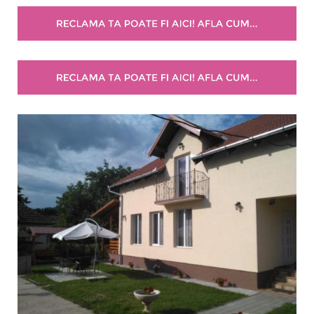
Selecteaza pretul
Pret:
0
-
0
LEI
Facilități
Internet wireless
Parcare
Plata cu cardul
Restaurant
All inclusive
Pensiune completa
Demipensiune
Mic dejun
Accepta animale