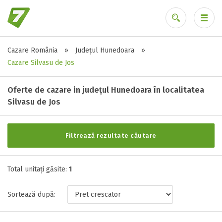
Cazare România
»
Județul Hunedoara
»
Alte tipuri de unități
Ai uitat parola?
Cazare Silvasu de Jos
Toate tipurile de unitati de cazari
Pensiune ( 1 )
Oferte de cazare in județul Hunedoara în localitatea
Silvasu de Jos
Stele / margarete
Filtrează rezultate căutare
Neclasificat
1 stea / margareta
Total unitați găsite:
1
2 stele / margarete
3 stele / margarete
Sortează după:
4 stele / margarete
5 stele / margarete