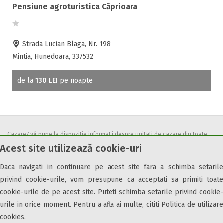
Accepta animale
Pensiune agroturistica Căprioara
Accepta voucher vacanta
Acces bucatarie
Strada Lucian Blaga, Nr. 198
Acces persoane cu dizabilități
Mintia, Hunedoara, 337532
ATV
Bar
de la
130 LEI
pe noapte
Beauty center
Biliard
Cablu tv
Cazino
Cazare7 vă pune la dispozitie informatii despre unitati de cazare din toate
Ceaun
Acest site utilizează cookie-uri
zonele turistice, oferte speciale, rezervari online.
Ciubar
Utilizand acest serviciu inseamna ca sunteti de acord cu
Termenii și
Crama
Daca navigati in continuare pe acest site fara a schimba setarile
condițiile
de utilizare.
privind cookie-urile, vom presupune ca acceptati sa primiti toate
Cutie de valori
cookie-urile de pe acest site. Puteti schimba setarile privind cookie-
Discoteca
urile in orice moment. Pentru a afla ai multe, cititi Politica de utilizare
Echitatie
cookies.
Fax