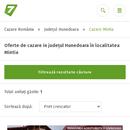
Cazare România
»
Județul Hunedoara
»
Cazare Mintia
Alte tipuri de unități
Ai uitat parola?
Toate tipurile de unitati de cazari
Oferte de cazare in județul Hunedoara în localitatea
Pensiune agroturistic ( 1 )
Mintia
Filtrează rezultate căutare
Stele / margarete
Neclasificat
Total unitați găsite:
1
1 stea / margareta
2 stele / margarete
Sortează după:
3 stele / margarete
4 stele / margarete
5 stele / margarete