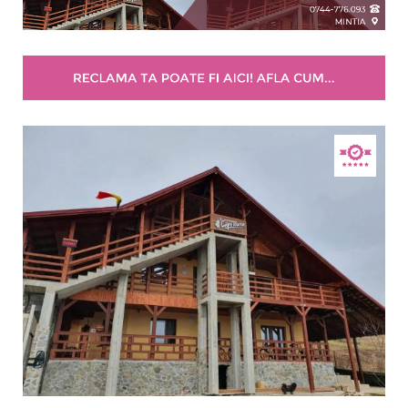
Selecteaza pretul
Pret:
0.00
-
130.00
LEI
Facilități
Internet wireless
Parcare
Plata cu cardul
Restaurant
All inclusive
Pensiune completa
Demipensiune
Mic dejun