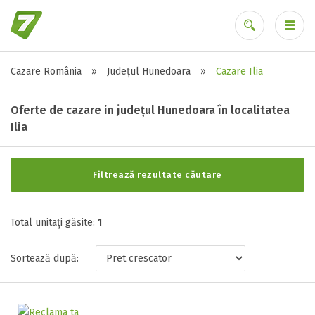
Cazare România
»
Județul Hunedoara
»
Cazare Ilia
Alte tipuri de unități
Ai uitat parola?
Toate tipurile de unitati de cazari
Oferte de cazare in județul Hunedoara în localitatea
Hotel ( 1 )
Ilia
Filtrează rezultate căutare
Stele / margarete
Neclasificat
Total unitați găsite:
1
1 stea / margareta
2 stele / margarete
Sortează după:
3 stele / margarete
4 stele / margarete
5 stele / margarete