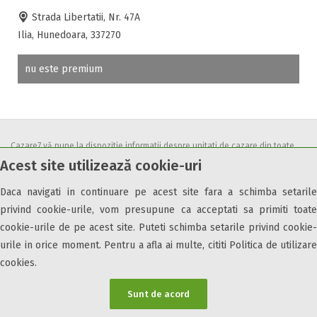
Accepta voucher vacanta
Strada Libertatii, Nr. 47A
Acces bucatarie
Ilia, Hunedoara, 337270
Acces persoane cu dizabilități
ATV
nu este premium
Bar
Beauty center
Biliard
Cablu tv
Cazare7 vă pune la dispozitie informatii despre unitati de cazare din toate
Cazino
Acest site utilizează cookie-uri
zonele turistice, oferte speciale, rezervari online.
Ceaun
Utilizand acest serviciu inseamna ca sunteti de acord cu
Termenii și
Daca navigati in continuare pe acest site fara a schimba setarile
Ciubar
condițiile
de utilizare.
privind cookie-urile, vom presupune ca acceptati sa primiti toate
Crama
cookie-urile de pe acest site. Puteti schimba setarile privind cookie-
Cutie de valori
urile in orice moment. Pentru a afla ai multe, cititi Politica de utilizare
Discoteca
cookies.
Echitatie
© 2026 Cazare7. Toate drepturile rezervate.
Fax
Sunt de acord
Ferma proprie