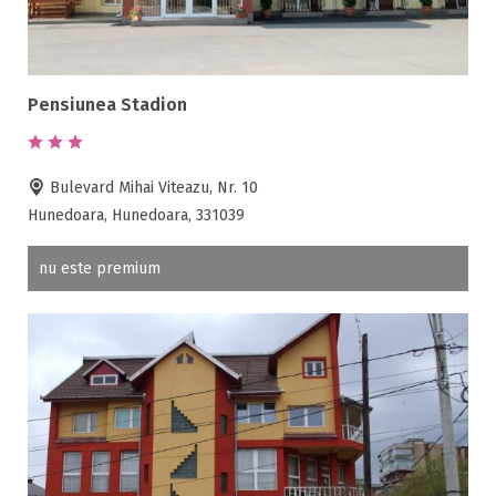
Seif la receptie
Semineu
SPA
Pensiunea Stadion
Spalatorie
Terasa
Teren de sport
Bulevard Mihai Viteazu, Nr. 10
Transport auto
Hunedoara, Hunedoara, 331039
nu este premium