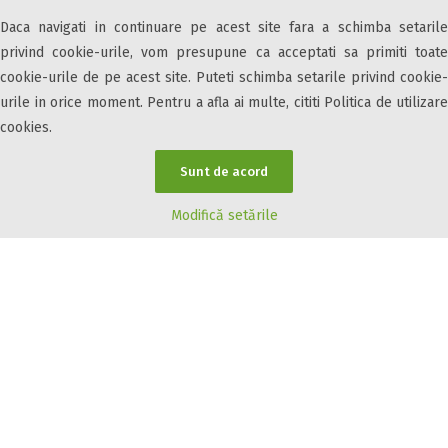
Strada Aurel Vlaicu, Nr. 65 A
Daca navigati in continuare pe acest site fara a schimba setarile
Hunedoara, Hunedoara, 331115
privind cookie-urile, vom presupune ca acceptati sa primiti toate
cookie-urile de pe acest site. Puteti schimba setarile privind cookie-
nu este premium
urile in orice moment. Pentru a afla ai multe, cititi Politica de utilizare
cookies.
Hotel Maier
Sunt de acord
Modifică setările
Bulevard Republicii, Nr. 1 A
Hunedoara, Hunedoara, 331032
nu este premium
Cazare7 vă pune la dispozitie informatii despre unitati de cazare din toate