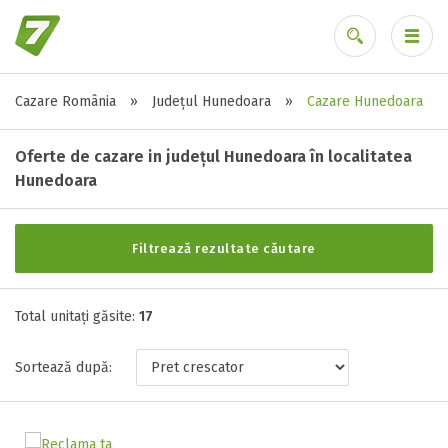
Cazare România
»
Județul Hunedoara
»
Cazare Hunedoara
Alte tipuri de unități
Ai uitat parola?
Toate tipurile de unitati de cazari
Oferte de cazare in județul Hunedoara în localitatea
Apartament ( 3 )
Hunedoara
Casa ( 1 )
Hostel ( 1 )
Filtrează rezultate căutare
Hotel ( 4 )
Pensiune ( 4 )
Studio ( 1 )
Total unitați găsite:
17
Vila ( 3 )
Sortează după:
Stele / margarete