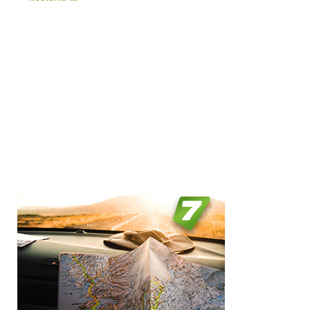
Neclasificat
1 stea / margareta
2 stele / margarete
3 stele / margarete
4 stele / margarete
5 stele / margarete
Selecteaza pretul
Pret:
0
-
0
LEI
Facilități
Internet wireless
Parcare
Plata cu cardul