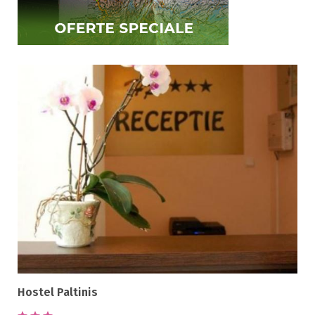
Restaurant
All inclusive
Pensiune completa
Demipensiune
Mic dejun
Accepta animale
Accepta voucher vacanta
Acces bucatarie
Acces persoane cu dizabilități
ATV
Bar
Beauty center
Biliard
Cablu tv
Cazino
Ceaun
Hostel Paltinis
Ciubar