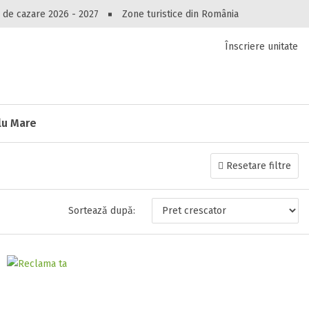
Ai uitat parola?
Peste 10545 oferte de cazare!
 de cazare 2026 - 2027
Zone turistice din România
Recuperare parolă
Înscriere unitate
luri, pensiuni, vile, apartamente sau alte unitați
cel mai bun preț.
lu Mare
Autentificare
Resetare filtre
Sortează după: