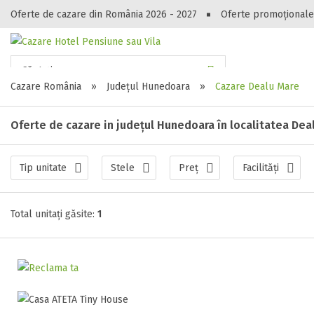
Oferte de cazare din România 2026 - 2027
Oferte promoționale
Gasești hote
Căutați...
Cazare România
»
Județul Hunedoara
»
Cazare Dealu Mare
Oferte de cazare in județul Hunedoara în localitatea Dea
Tip unitate
Stele
Preț
Facilități
Total unitați găsite:
1