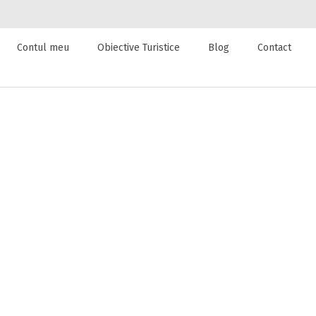
Contul meu
Obiective Turistice
Blog
Contact
 de cazare la