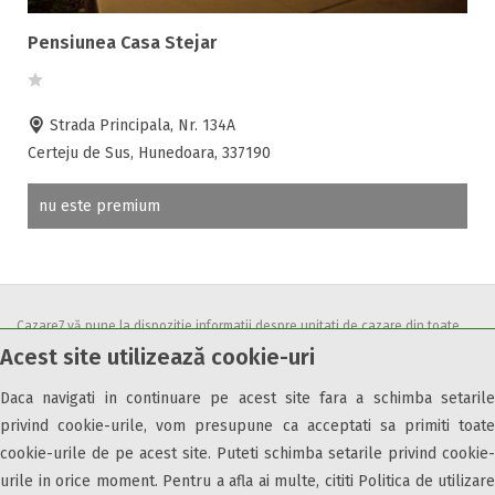
Accepta voucher vacanta
Acces bucatarie
Pensiunea Casa Stejar
Acces persoane cu dizabilități
ATV
Strada Principala, Nr. 134A
Bar
Certeju de Sus, Hunedoara, 337190
Beauty center
Biliard
nu este premium
Cablu tv
Cazino
Ceaun
Ciubar
Cazare7 vă pune la dispozitie informatii despre unitati de cazare din toate
Crama
Acest site utilizează cookie-uri
zonele turistice, oferte speciale, rezervari online.
Cutie de valori
Utilizand acest serviciu inseamna ca sunteti de acord cu
Termenii și
Discoteca
Daca navigati in continuare pe acest site fara a schimba setarile
condițiile
de utilizare.
privind cookie-urile, vom presupune ca acceptati sa primiti toate
Echitatie
cookie-urile de pe acest site. Puteti schimba setarile privind cookie-
Fax
urile in orice moment. Pentru a afla ai multe, cititi Politica de utilizare
Ferma proprie