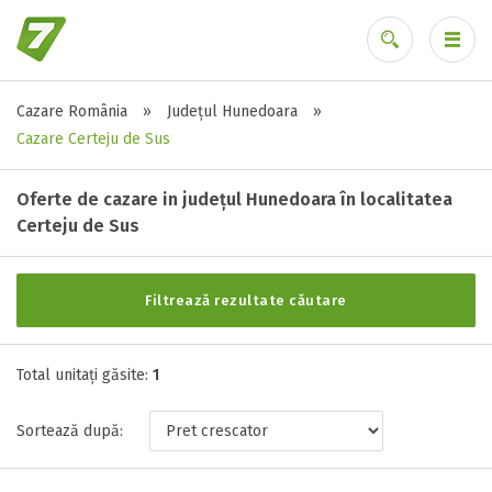
Cazare România
»
Județul Hunedoara
»
Alte tipuri de unități
Ai uitat parola?
Cazare Certeju de Sus
Toate tipurile de unitati de cazari
Pensiune ( 1 )
Oferte de cazare in județul Hunedoara în localitatea
Certeju de Sus
Stele / margarete
Filtrează rezultate căutare
Neclasificat
1 stea / margareta
Total unitați găsite:
1
2 stele / margarete
3 stele / margarete
Sortează după:
4 stele / margarete
5 stele / margarete