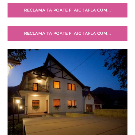
Selecteaza pretul
Pret:
0
-
0
LEI
Facilități
Internet wireless
Parcare
Plata cu cardul
Restaurant
All inclusive
Pensiune completa
Demipensiune
Mic dejun
Accepta animale