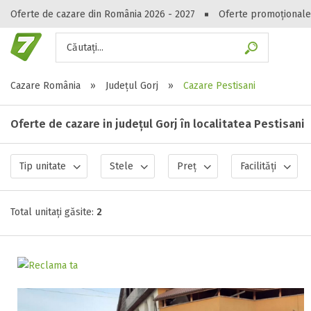
Oferte de cazare din România 2026 - 2027
Oferte promoționale
Căutați...
Gasești hote
Cazare România
»
Județul Gorj
»
Cazare Pestisani
Oferte de cazare in județul Gorj în localitatea Pestisani
Tip unitate
Stele
Preț
Facilități
Total unitați găsite:
2