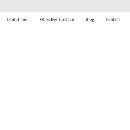
Contul meu
Obiective Turistice
Blog
Contact
 de cazare la