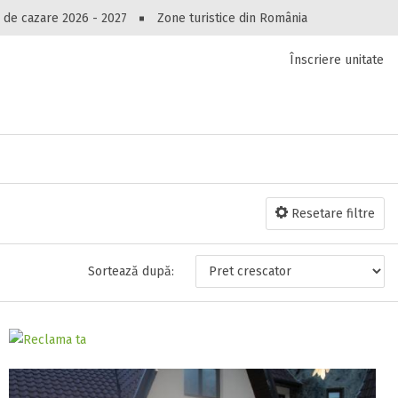
Peste 10549 oferte de cazare!
 de cazare 2026 - 2027
Zone turistice din România
Înscriere unitate
luri, pensiuni, vile, apartamente sau alte unitați
cel mai bun preț.
Ai uitat parola?
Resetare filtre
Sortează după: