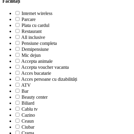
Facilități
Internet wireless
Parcare
Plata cu cardul
Restaurant
All inclusive
Pensiune completa
Demipensiune
Mic dejun
Accepta animale
Accepta voucher vacanta
Acces bucatarie
Acces persoane cu dizabilități
ATV
Bar
Beauty center
Biliard
Cablu tv
Cazino
Ceaun
Ciubar
Crama