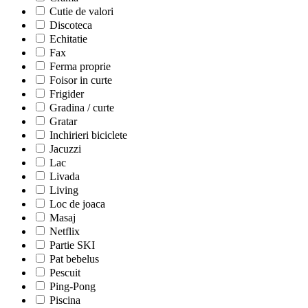
Cutie de valori
Discoteca
Echitatie
Fax
Ferma proprie
Foisor in curte
Frigider
Gradina / curte
Gratar
Inchirieri biciclete
Jacuzzi
Lac
Livada
Living
Loc de joaca
Masaj
Netflix
Partie SKI
Pat bebelus
Pescuit
Ping-Pong
Piscina