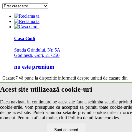
Casa Godi
Strada Grindului, Nr. 5A
Godinesti, Gorj, 217250
nu este premium
Cazare7 vă pune la dispozitie informatii despre unitati de cazare din
toate zonele turistice, oferte speciale, rezervari online.
Acest site utilizează cookie-uri
Utilizand acest serviciu inseamna ca sunteti de acord cu
Termenii și
condițiile
de utilizare.
Daca navigati in continuare pe acest site fara a schimba setarile privind
cookie-urile, vom presupune ca acceptati sa primiti toate cookie-urile
de pe acest site. Puteti schimba setarile privind cookie-urile in orice
© 2026 Cazare7. Toate drepturile rezervate.
moment. Pentru a afla ai multe, cititi Politica de utilizare cookies.
Obiective turistice
Informații utile
Sunt de acord