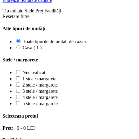
Filtrează rezultate căutare
Tip unitate
Stele
Preț
Facilități
Resetare filtre
Alte tipuri de unități
Toate tipurile de unitati de cazari
Casa ( 1 )
Stele / margarete
Neclasificat
1 stea / margareta
2 stele / margarete
3 stele / margarete
4 stele / margarete
5 stele / margarete
Selecteaza pretul
Pret:
0
-
0
LEI