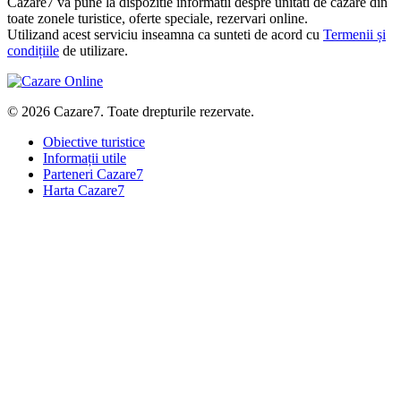
Cazare7 vă pune la dispozitie informatii despre unitati de cazare din
toate zonele turistice, oferte speciale, rezervari online.
Utilizand acest serviciu inseamna ca sunteti de acord cu
Termenii și
condițiile
de utilizare.
© 2026 Cazare7. Toate drepturile rezervate.
Obiective turistice
Informații utile
Parteneri Cazare7
Harta Cazare7