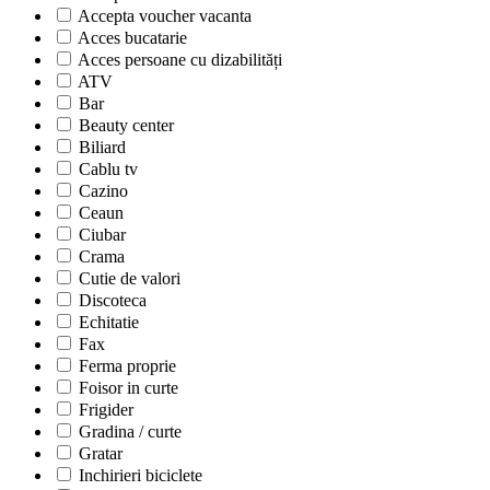
Accepta voucher vacanta
Acces bucatarie
Acces persoane cu dizabilități
ATV
Bar
Beauty center
Biliard
Cablu tv
Cazino
Ceaun
Ciubar
Crama
Cutie de valori
Discoteca
Echitatie
Fax
Ferma proprie
Foisor in curte
Frigider
Gradina / curte
Gratar
Inchirieri biciclete