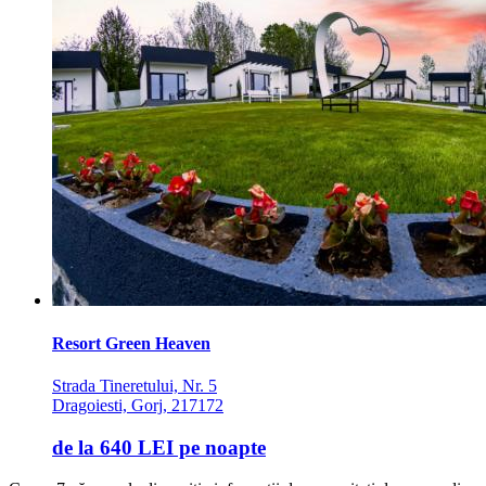
Resort Green Heaven
Strada Tineretului, Nr. 5
Dragoiesti, Gorj, 217172
de la
640 LEI
pe noapte