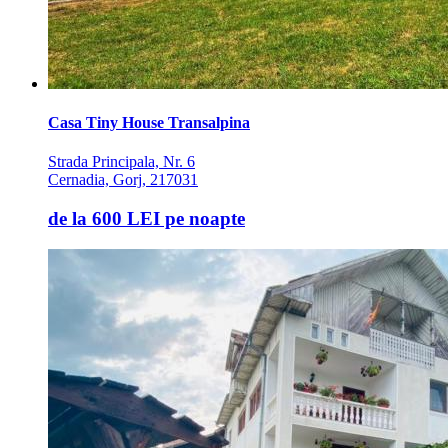
Casa Tiny House Transalpina
Strada Principala, Nr. 6
Cernadia, Gorj, 217031
de la
600 LEI
pe noapte