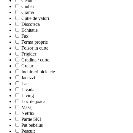
Ceaun
Ciubar
Crama
Cutie de valori
Discoteca
Echitatie
Fax
Ferma proprie
Foisor in curte
Frigider
Gradina / curte
Gratar
Inchirieri biciclete
Jacuzzi
Lac
Livada
Living
Loc de joaca
Masaj
Netflix
Partie SKI
Pat bebelus
Pescuit