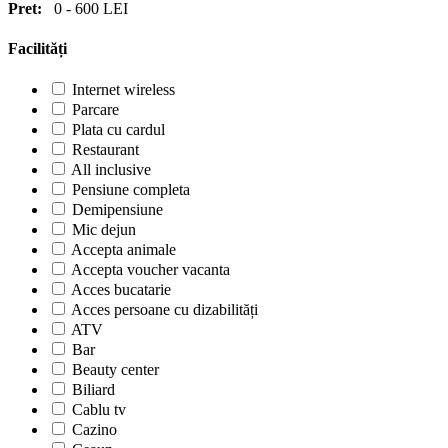
Pret:
0
-
600
LEI
Facilități
Internet wireless
Parcare
Plata cu cardul
Restaurant
All inclusive
Pensiune completa
Demipensiune
Mic dejun
Accepta animale
Accepta voucher vacanta
Acces bucatarie
Acces persoane cu dizabilități
ATV
Bar
Beauty center
Biliard
Cablu tv
Cazino