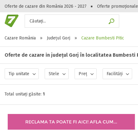
Oferte de cazare din România 2026 - 2027
Oferte promoționale
Căutați...
Gasești hote
Cazare România
»
Județul Gorj
»
Cazare Bumbesti Pitic
Oferte de cazare in județul Gorj în localitatea Bumbesti 
Tip unitate
Stele
Preț
Facilități
Total unitați găsite:
1