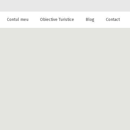
Contul meu
Obiective Turistice
Blog
Contact
 de cazare la