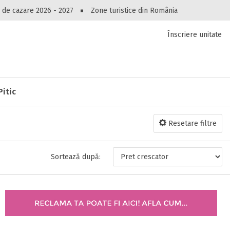
Peste 10549 oferte de cazare!
 de cazare 2026 - 2027
Zone turistice din România
Înscriere unitate
luri, pensiuni, vile, apartamente sau alte unitați
cel mai bun preț.
Ai uitat parola?
Pitic
Resetare filtre
Sortează după: