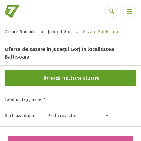
Cazare România
»
Județul Gorj
»
Cazare Baltisoara
Alte tipuri de unități
Ai uitat parola?
Toate tipurile de unitati de cazari
Oferte de cazare in județul Gorj în localitatea
Casa ( 1 )
Baltisoara
Filtrează rezultate căutare
Stele / margarete
Neclasificat
Total unitați găsite:
1
1 stea / margareta
2 stele / margarete
Sortează după:
3 stele / margarete
4 stele / margarete
5 stele / margarete