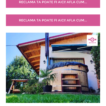
Selecteaza pretul
Pret:
0.00
-
400.00
LEI
Facilități
Internet wireless
Parcare
Plata cu cardul
Restaurant
All inclusive
Pensiune completa
Demipensiune
Mic dejun