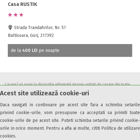
Accepta animale
Casa RUSTIK
Accepta voucher vacanta
Acces bucatarie
Strada Trandafirilor, Nr. 57
Acces persoane cu dizabilități
Baltisoara, Gorj, 217392
ATV
Bar
de la
400 LEI
pe noapte
Beauty center
Biliard
Cablu tv
Cazino
Cazare7 vă pune la dispozitie informatii despre unitati de cazare din toate
Ceaun
Acest site utilizează cookie-uri
zonele turistice, oferte speciale, rezervari online.
Ciubar
Utilizand acest serviciu inseamna ca sunteti de acord cu
Termenii și
Crama
Daca navigati in continuare pe acest site fara a schimba setarile
condițiile
de utilizare.
privind cookie-urile, vom presupune ca acceptati sa primiti toate
Cutie de valori
cookie-urile de pe acest site. Puteti schimba setarile privind cookie-
Discoteca
urile in orice moment. Pentru a afla ai multe, cititi Politica de utilizare
Echitatie
cookies.
Fax