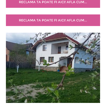
Selecteaza pretul
Pret:
0
-
0
LEI
Facilități
Internet wireless
Parcare
Plata cu cardul
Restaurant
All inclusive
Pensiune completa
Demipensiune
Mic dejun
Accepta animale