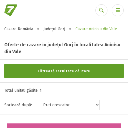
Cazare România
»
Județul Gorj
»
Cazare Aninisu din Vale
Alte tipuri de unități
Ai uitat parola?
Toate tipurile de unitati de cazari
Oferte de cazare in județul Gorj în localitatea Aninisu
Casa ( 1 )
din Vale
Filtrează rezultate căutare
Stele / margarete
Neclasificat
Total unitați găsite:
1
1 stea / margareta
2 stele / margarete
Sortează după:
3 stele / margarete
4 stele / margarete
5 stele / margarete