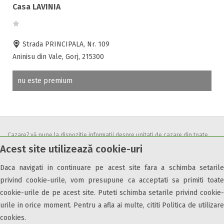
Accepta voucher vacanta
Casa LAVINIA
Acces bucatarie
Acces persoane cu dizabilități
Strada PRINCIPALA, Nr. 109
ATV
Aninisu din Vale, Gorj, 215300
Bar
Beauty center
nu este premium
Biliard
Cablu tv
Cazino
Ceaun
Cazare7 vă pune la dispozitie informatii despre unitati de cazare din toate
Ciubar
Acest site utilizează cookie-uri
zonele turistice, oferte speciale, rezervari online.
Crama
Utilizand acest serviciu inseamna ca sunteti de acord cu
Termenii și
Cutie de valori
Daca navigati in continuare pe acest site fara a schimba setarile
condițiile
de utilizare.
Discoteca
privind cookie-urile, vom presupune ca acceptati sa primiti toate
cookie-urile de pe acest site. Puteti schimba setarile privind cookie-
Echitatie
urile in orice moment. Pentru a afla ai multe, cititi Politica de utilizare
Fax
cookies.
Ferma proprie