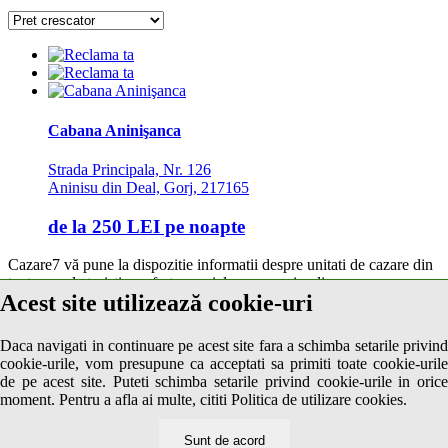
Cabana Aninişanca
Strada Principala, Nr. 126
Aninisu din Deal, Gorj, 217165
de la
250 LEI
pe noapte
Cazare7 vă pune la dispozitie informatii despre unitati de cazare din
toate zonele turistice, oferte speciale, rezervari online.
Acest site utilizează cookie-uri
Utilizand acest serviciu inseamna ca sunteti de acord cu
Termenii și
condițiile
de utilizare.
Daca navigati in continuare pe acest site fara a schimba setarile privind
cookie-urile, vom presupune ca acceptati sa primiti toate cookie-urile
de pe acest site. Puteti schimba setarile privind cookie-urile in orice
© 2026 Cazare7. Toate drepturile rezervate.
moment. Pentru a afla ai multe, cititi Politica de utilizare cookies.
Obiective turistice
Informații utile
Sunt de acord