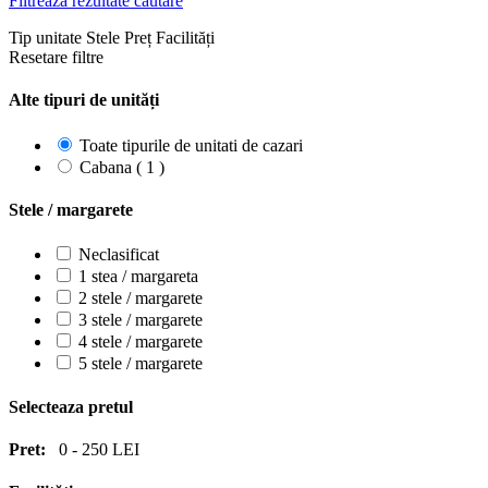
Filtrează rezultate căutare
Tip unitate
Stele
Preț
Facilități
Resetare filtre
Alte tipuri de unități
Toate tipurile de unitati de cazari
Cabana ( 1 )
Stele / margarete
Neclasificat
1 stea / margareta
2 stele / margarete
3 stele / margarete
4 stele / margarete
5 stele / margarete
Selecteaza pretul
Pret:
0
-
250
LEI