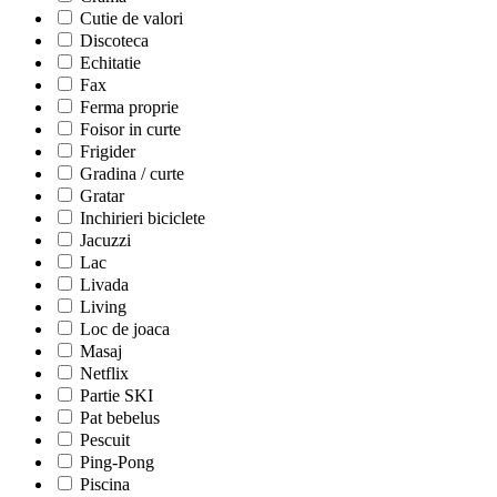
Cutie de valori
Discoteca
Echitatie
Fax
Ferma proprie
Foisor in curte
Frigider
Gradina / curte
Gratar
Inchirieri biciclete
Jacuzzi
Lac
Livada
Living
Loc de joaca
Masaj
Netflix
Partie SKI
Pat bebelus
Pescuit
Ping-Pong
Piscina