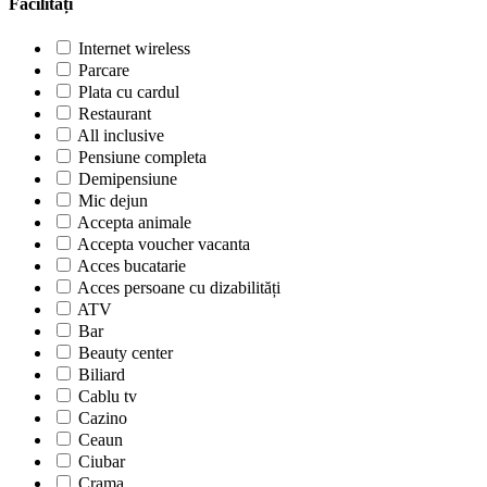
Facilități
Internet wireless
Parcare
Plata cu cardul
Restaurant
All inclusive
Pensiune completa
Demipensiune
Mic dejun
Accepta animale
Accepta voucher vacanta
Acces bucatarie
Acces persoane cu dizabilități
ATV
Bar
Beauty center
Biliard
Cablu tv
Cazino
Ceaun
Ciubar
Crama