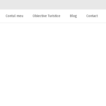
Contul meu
Obiective Turistice
Blog
Contact
 de cazare la