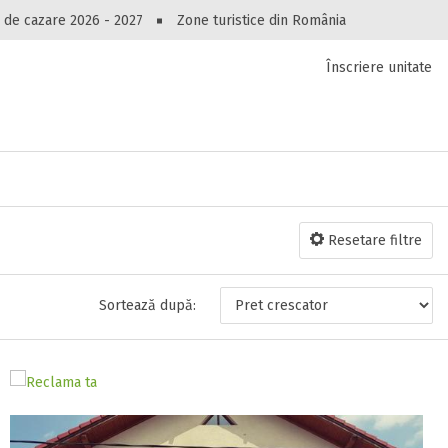
Peste 10549 oferte de cazare!
 de cazare 2026 - 2027
Zone turistice din România
Înscriere unitate
luri, pensiuni, vile, apartamente sau alte unitați
cel mai bun preț.
Ai uitat parola?
Resetare filtre
Sortează după: