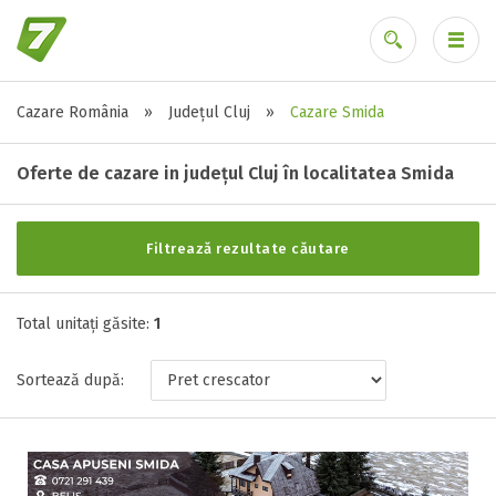
Cazare România
»
Județul Cluj
»
Cazare Smida
Alte tipuri de unități
Ai uitat parola?
Toate tipurile de unitati de cazari
Oferte de cazare in județul Cluj în localitatea Smida
Pensiune ( 1 )
Filtrează rezultate căutare
Stele / margarete
Total unitați găsite:
Neclasificat
1
1 stea / margareta
Sortează după:
2 stele / margarete
3 stele / margarete
4 stele / margarete
5 stele / margarete