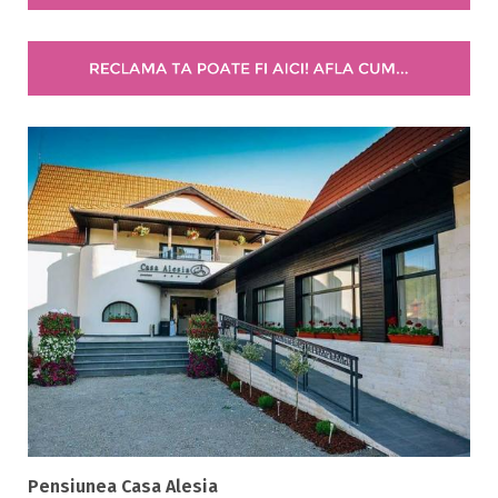
Selecteaza pretul
Pret:
0
-
0
LEI
Facilități
Internet wireless
Parcare
Plata cu cardul
Restaurant
All inclusive
Pensiune completa
Demipensiune
Mic dejun
Accepta animale
Pensiunea Casa Alesia