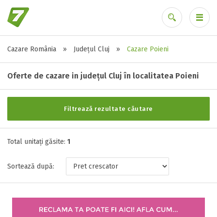
Cazare România
»
Județul Cluj
»
Cazare Poieni
Alte tipuri de unități
Ai uitat parola?
Toate tipurile de unitati de cazari
Oferte de cazare in județul Cluj în localitatea Poieni
Pensiune ( 1 )
Filtrează rezultate căutare
Stele / margarete
Total unitați găsite:
Neclasificat
1
1 stea / margareta
Sortează după:
2 stele / margarete
3 stele / margarete
4 stele / margarete
5 stele / margarete