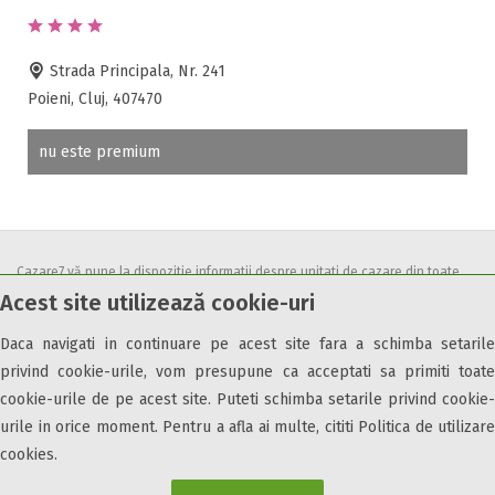
Accepta voucher vacanta
Acces bucatarie
Acces persoane cu dizabilități
Strada Principala, Nr. 241
ATV
Poieni, Cluj, 407470
Bar
nu este premium
Beauty center
Biliard
Cablu tv
Cazino
Cazare7 vă pune la dispozitie informatii despre unitati de cazare din toate
Ceaun
Acest site utilizează cookie-uri
zonele turistice, oferte speciale, rezervari online.
Ciubar
Utilizand acest serviciu inseamna ca sunteti de acord cu
Termenii și
Crama
Daca navigati in continuare pe acest site fara a schimba setarile
condițiile
de utilizare.
Cutie de valori
privind cookie-urile, vom presupune ca acceptati sa primiti toate
Discoteca
cookie-urile de pe acest site. Puteti schimba setarile privind cookie-
urile in orice moment. Pentru a afla ai multe, cititi Politica de utilizare
Echitatie
cookies.
Fax
Ferma proprie
© 2026 Cazare7. Toate drepturile rezervate.