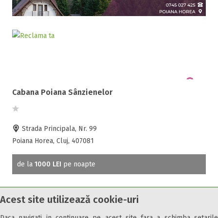
Selecteaza pretul
Pret:
0
-
1000
LEI
Facilități
Cabana Poiana Sânzienelor
Internet wireless
Parcare
Strada Principala, Nr. 99
Plata cu cardul
Poiana Horea, Cluj, 407081
Restaurant
All inclusive
de la
1000 LEI
pe noapte
Pensiune completa
Demipensiune
Mic dejun
Acest site utilizează cookie-uri
Accepta animale
Daca navigati in continuare pe acest site fara a schimba setarile
Cazare7 vă pune la dispozitie informatii despre unitati de cazare din toate