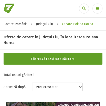
Cazare România
»
Județul Cluj
»
Cazare Poiana Horea
Alte tipuri de unități
Ai uitat parola?
Toate tipurile de unitati de cazari
Oferte de cazare in județul Cluj în localitatea Poiana
Cabana ( 1 )
Horea
Filtrează rezultate căutare
Stele / margarete
Neclasificat
Total unitați găsite:
1
1 stea / margareta
2 stele / margarete
Sortează după:
3 stele / margarete
4 stele / margarete
5 stele / margarete