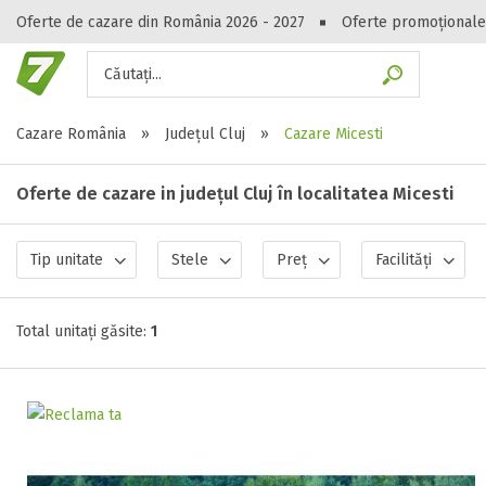
Oferte de cazare din România 2026 - 2027
Oferte promoționale
Căutați...
Gasești hote
Cazare România
»
Județul Cluj
»
Cazare Micesti
Oferte de cazare in județul Cluj în localitatea Micesti
Tip unitate
Stele
Preț
Facilități
Total unitați găsite:
1