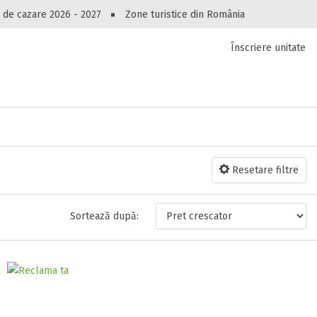
Peste 10549 oferte de cazare!
 de cazare 2026 - 2027
Zone turistice din România
Înscriere unitate
luri, pensiuni, vile, apartamente sau alte unitați
cel mai bun preț.
Ai uitat parola?
Resetare filtre
Sortează după: