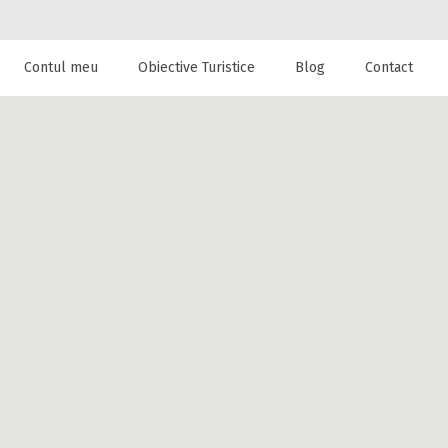
Contul meu
Obiective Turistice
Blog
Contact
 de cazare la