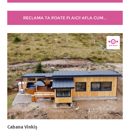
5 stele / margarete
Selecteaza pretul
Pret:
0.00
-
600.00
LEI
Facilități
Internet wireless
Parcare
Plata cu cardul
Restaurant
All inclusive
Pensiune completa
Demipensiune
Cabana Vinkiș