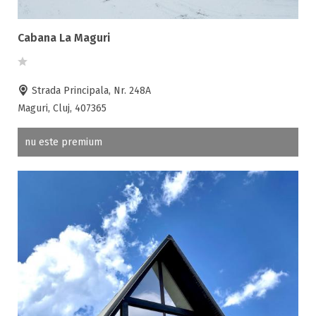
Fax
Ferma proprie
Cabana La Maguri
Foisor in curte
Frigider
Strada Principala, Nr. 248A
Gradina / curte
Maguri, Cluj, 407365
Gratar
Inchirieri biciclete
nu este premium
Jacuzzi
Lac
Livada
Living
Loc de joaca
Masaj
Netflix
Partie SKI
Pat bebelus