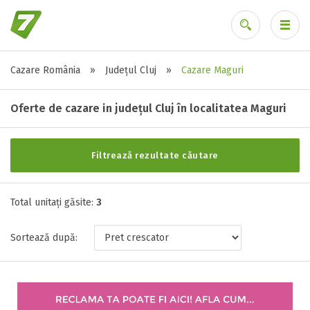
Cazare România
»
Județul Cluj
»
Cazare Maguri
Alte tipuri de unități
Ai uitat parola?
Toate tipurile de unitati de cazari
Oferte de cazare in județul Cluj în localitatea Maguri
Cabana ( 2 )
Casa ( 1 )
Filtrează rezultate căutare
Stele / margarete
Total unitați găsite:
3
Neclasificat
Sortează după:
1 stea / margareta
2 stele / margarete
3 stele / margarete
4 stele / margarete