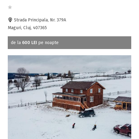
Mic dejun
Accepta animale
Accepta voucher vacanta
Strada Principala, Nr. 379A
Maguri, Cluj, 407365
Acces bucatarie
Acces persoane cu dizabilități
de la
600 LEI
pe noapte
ATV
Bar
Beauty center
Biliard
Cablu tv
Cazino
Ceaun
Ciubar
Crama
Cutie de valori
Discoteca
Echitatie