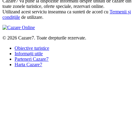
Cazare7 vă pune la dispozitie informatii despre unitati de cazare din
toate zonele turistice, oferte speciale, rezervari online.
Utilizand acest serviciu inseamna ca sunteti de acord cu
Termenii și
condițiile
de utilizare.
© 2026 Cazare7. Toate drepturile rezervate.
Obiective turistice
Informații utile
Parteneri Cazare7
Harta Cazare7