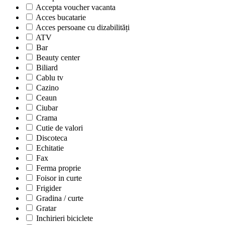
Accepta voucher vacanta
Acces bucatarie
Acces persoane cu dizabilități
ATV
Bar
Beauty center
Biliard
Cablu tv
Cazino
Ceaun
Ciubar
Crama
Cutie de valori
Discoteca
Echitatie
Fax
Ferma proprie
Foisor in curte
Frigider
Gradina / curte
Gratar
Inchirieri biciclete