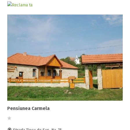
Selecteaza pretul
Pret:
0
-
0
LEI
Facilități
Internet wireless
Parcare
Plata cu cardul
Restaurant
All inclusive
Pensiune completa
Pensiunea Carmela
Demipensiune
Mic dejun
Accepta animale