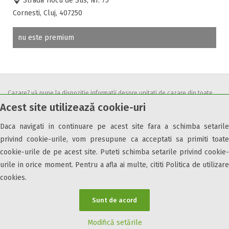
Strada Tiocu de Sus, Nr. 75
Accepta voucher vacanta
Cornesti, Cluj, 407250
Acces bucatarie
Acces persoane cu dizabilități
nu este premium
ATV
Bar
Beauty center
Biliard
Cazare7 vă pune la dispozitie informatii despre unitati de cazare din toate
Cablu tv
Acest site utilizează cookie-uri
zonele turistice, oferte speciale, rezervari online.
Cazino
Utilizand acest serviciu inseamna ca sunteti de acord cu
Termenii și
Daca navigati in continuare pe acest site fara a schimba setarile
Ceaun
condițiile
de utilizare.
privind cookie-urile, vom presupune ca acceptati sa primiti toate
Ciubar
cookie-urile de pe acest site. Puteti schimba setarile privind cookie-
Crama
urile in orice moment. Pentru a afla ai multe, cititi Politica de utilizare
Cutie de valori
cookies.
Discoteca
© 2026 Cazare7. Toate drepturile rezervate.
Echitatie
Sunt de acord
Fax
Obiective turistice
Informații utile
Parteneri Cazare7
Harta Cazare7
Modifică setările
Ferma proprie