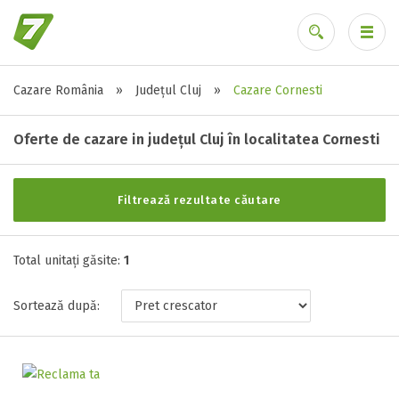
Cazare România
»
Județul Cluj
»
Cazare Cornesti
Alte tipuri de unități
Ai uitat parola?
Toate tipurile de unitati de cazari
Oferte de cazare in județul Cluj în localitatea Cornesti
Pensiune ( 1 )
Filtrează rezultate căutare
Stele / margarete
Total unitați găsite:
Neclasificat
1
1 stea / margareta
Sortează după:
2 stele / margarete
3 stele / margarete
4 stele / margarete
5 stele / margarete