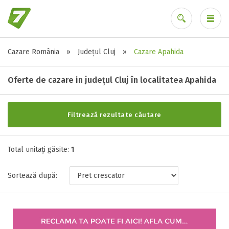
Cazare România
»
Județul Cluj
»
Cazare Apahida
Alte tipuri de unități
Ai uitat parola?
Toate tipurile de unitati de cazari
Oferte de cazare in județul Cluj în localitatea Apahida
Pensiune ( 1 )
Filtrează rezultate căutare
Stele / margarete
Total unitați găsite:
Neclasificat
1
1 stea / margareta
Sortează după:
2 stele / margarete
3 stele / margarete
4 stele / margarete
5 stele / margarete