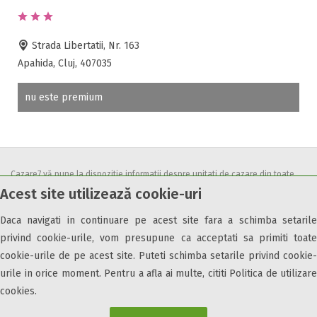
Accepta voucher vacanta
Acces bucatarie
Acces persoane cu dizabilități
Strada Libertatii, Nr. 163
ATV
Apahida, Cluj, 407035
Bar
nu este premium
Beauty center
Biliard
Cablu tv
Cazino
Cazare7 vă pune la dispozitie informatii despre unitati de cazare din toate
Ceaun
Acest site utilizează cookie-uri
zonele turistice, oferte speciale, rezervari online.
Ciubar
Utilizand acest serviciu inseamna ca sunteti de acord cu
Termenii și
Crama
Daca navigati in continuare pe acest site fara a schimba setarile
condițiile
de utilizare.
Cutie de valori
privind cookie-urile, vom presupune ca acceptati sa primiti toate
Discoteca
cookie-urile de pe acest site. Puteti schimba setarile privind cookie-
urile in orice moment. Pentru a afla ai multe, cititi Politica de utilizare
Echitatie
cookies.
Fax
Ferma proprie
© 2026 Cazare7. Toate drepturile rezervate.