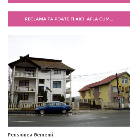
Selecteaza pretul
Pret:
0
-
0
LEI
Facilități
Internet wireless
Parcare
Plata cu cardul
Restaurant
All inclusive
Pensiune completa
Demipensiune
Mic dejun
Accepta animale
Pensiunea Gemenii